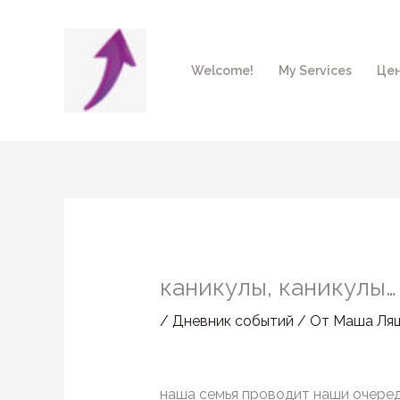
Перейти
к
содержимому
Welcome!
My Services
Цен
каникулы, каникулы…
/
Дневник событий
/ От
Маша Ля
наша семья проводит наши очеред