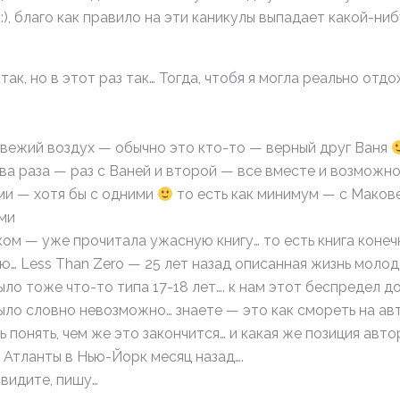
), благо как правило на эти каникулы выпадает какой-ниб
так, но в этот раз так… Тогда, чтобя я могла реально отд
 свежий воздух — обычно это кто-то — верный друг Ваня
два раза — раз с Ваней и второй — все вместе и возможно
ми — хотя бы с одними
то есть как минимум — с Мако
ми
ском — уже прочитала ужасную книгу… то есть книга конеч
ю… Less Than Zero — 25 лет назад описанная жизнь моло
ло тоже что-то типа 17-18 лет…. к нам этот беспредел до
ыло словно невозможно… знаете — это как смореть на а
ь понять, чем же это закончится… и какая же позиция авто
з Атланты в Нью-Йорк месяц назад….
 видите, пишу…