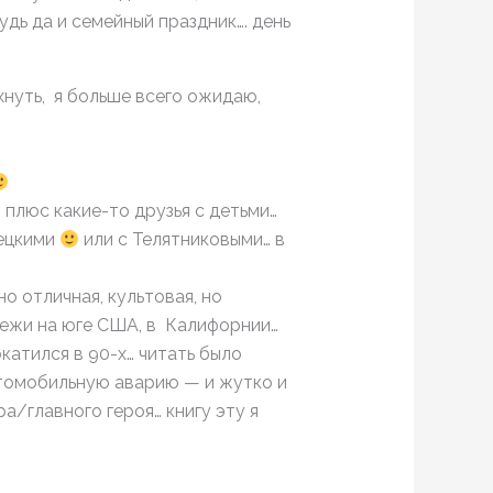
удь да и семейный праздник…. день
охнуть, я больше всего ожидаю,
 плюс какие-то друзья с детьми…
вецкими
или с Телятниковыми… в
но отличная, культовая, но
дежи на юге США, в Калифорнии…
катился в 90-х… читать было
втомобильную аварию — и жутко и
ра/главного героя… книгу эту я