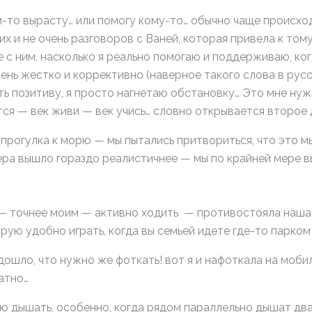
ем-то вырасту… или помогу кому-то… обычно чаще происход
их и не очень разговоров с Ваней, которая привела к том
с ним, насколько я реально помогаю и поддерживаю, ког
чень жестко и коррективно (наверное такого слова в рус
ь позитиву, я просто нагнетаю обстановку… Это мне нужно
ится — век живи — век учись… словно открывается второе 
 прогулка к морю — мы пытались притвориться, что это м
ера вышло гораздо реалистичнее — мы по крайней мере в
 точнее моим — активно ходить — противостояла наша иг
орую удобно играть, когда вы семьей идете где-то парком 
дошло, что нужно же фоткать! вот я и нафоткала на моби
атно…
 дышать, особенно, когда рядом параллельно дышат дв