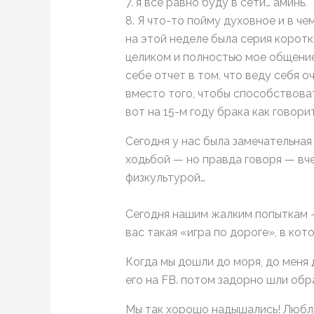
7. я все равно буду в сети… аминь.
8. Я что-то пойму духовное и в ч
на этой неделе была серия коротк
целиком и полностью мое общение 
себе отчет в том, что веду себя о
вместо того, чтобы способствоват
вот на 15-м году брака как говор
Сегодня у нас была замечательная
ходьбой — но правда говоря — вч
физкультурой…
Сегодня нашим жалким попыткам —
вас такая «игра по дороге», в кот
Когда мы дошли до моря, до меня 
его на FB. потом задорно шли обр
Мы так хорошо надышались! Люблю