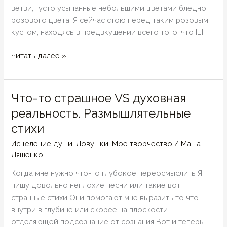
ветви, густо усыпанные небольшими цветами бледно
розового цвета. Я сейчас стою перед таким розовым
кустом, находясь в предвкушении всего того, что […]
Девочки
Читать далее »
Гилмор,
розовые
кусты
Что-то страшное VS духовная
и
реальность. Размышлятельные
странное
стихи
ощущение
Исцеление души
,
Ловушки
,
Мое творчество
/
Маша
Ляшенко
Когда мне нужно что-то глубокое переосмыслить Я
пишу довольно неплохие песни или такие вот
странные стихи Они помогают мне выразить то что
внутри в глубине или скорее на плоскости
отделяющей подсознание от сознания Вот и теперь