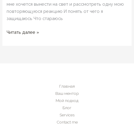
мне хочется вынести на свет и рассмотреть одну мою
повторяющуюся реакцию И понять от чего я
защищаюсь Что стараюсь
Что-
Читать далее »
то
страшное
VS
духовная
реальность.
Размышлятельные
стихи
Главная
Ваш ментор
Мой подход
Блог
Services
Contact me