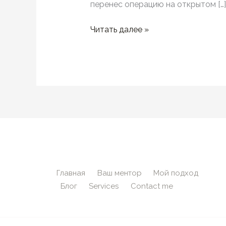
перенес операцию на открытом […]
Привычка
Читать далее »
10
—
Жить,
как
будто
ты
умираешь
Главная
Ваш ментор
Мой подход
Блог
Services
Contact me