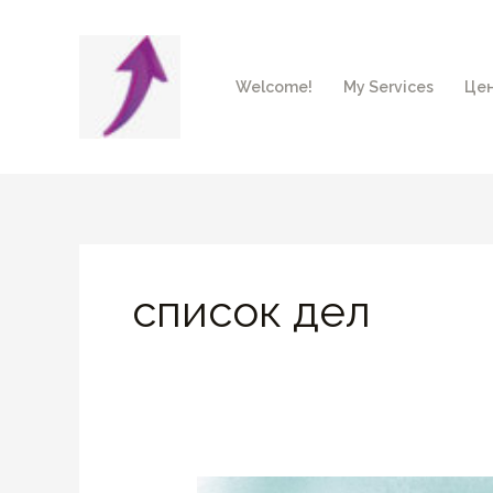
Перейти
к
содержимому
Welcome!
My Services
Цен
список дел