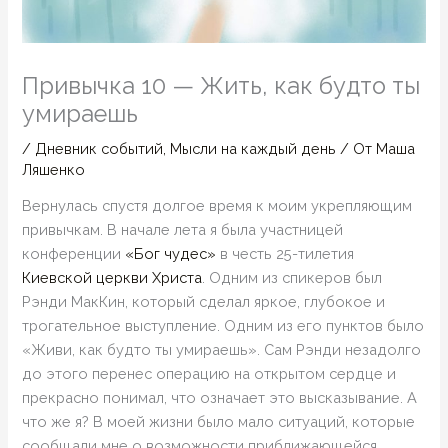
Привычка 10 — Жить, как будто ты
умираешь
/
Дневник событий
,
Мысли на каждый день
/ От
Маша
Ляшенко
Вернулась спустя долгое время к моим укрепляющим
привычкам. В начале лета я была участницей
конференции
«Бог чудес»
в честь 25-тилетия
Киевской церкви Христа
. Одним из спикеров был
Рэнди МакКин, который сделал яркое, глубокое и
трогательное выступление. Одним из его пунктов было
«Живи, как будто ты умираешь». Сам Рэнди незадолго
до этого перенес операцию на открытом сердце и
прекрасно понимал, что означает это высказывание. А
что же я?
В моей жизни было мало ситуаций, которые
сообщали мне о возможности приближающейся