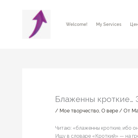
Перейти
к
содержимому
Welcome!
My Services
Цен
Блаженны кроткие… 
/
Мое творчество
,
О вере
/ От
Ма
Читаю: «блаженны кроткие, ибо о
Ищу в словаре «Кроткий» — на гр