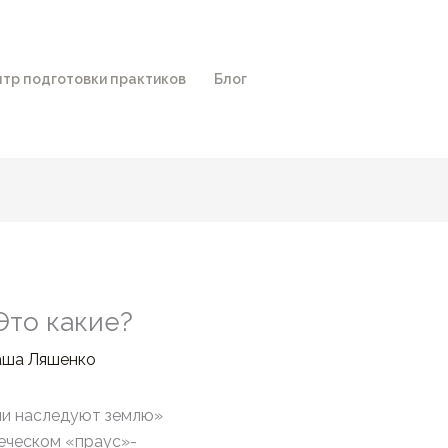
тр подготовки практиков
Блог
Это какие?
ша Ляшенко
ни наследуют землю»
еческом «праус»-