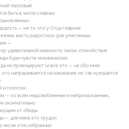
гкий ласковый
ся быть в числе славных
сыновлённых..
рдость — не то, что у Отца главное,
нгелие, весть радостную для угнетенных:
пия —
бор удивительной нежности, ласки, спокойствия
еди бури чувств человеческих
гда их провоцируют (и все это — не обо мне)
 кто напрашивается на наказание, но так нуждается
и
 и голосом,
ом — ко всем недолюбленным и неприласканным…
бе окончательно
лачущим от обиды
ди — для меня это трудно
в числе этих избранных