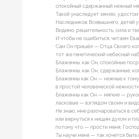
спокойный сдержанный нежный мя
Такой унаследует землю, удостоит
Наследников Всевышнего, детей у
Видимо, решительность, сила и твё
И чтобы не ошибиться, читаем Ева
Сам Он пришёл — Отца Своего ко
тот же генетический небесный на
Блаженны, как Он, спокойные поср
Блаженны, как Он, сдержанные, ко
Блаженны как Он — нежные к тому,
в простой человеческой нежност
Блаженны как Он — мягкие — рукой
ласковые — взглядом своим и вид
Не знаю, мне разочароваться в се
или вернуться к нищим духом и п
потому что — прости меня, Госпо
Ты научи меня — так хочется быть 