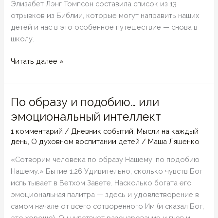
Элизабет Лэнг Томпсон составила список из 13
отрывков из Библии, которые могут направить наших
детей и нас в это особенное путешествие — снова в
школу.
Снова
Читать далее »
в
школу..
По образу и подобию… или
эмоциональный интеллект
1 комментарий
/
Дневник событий
,
Мысли на каждый
день
,
О духовном воспитании детей
/
Маша Ляшенко
«Сотворим человека по образу Нашему, по подобию
Нашему.» Бытие 1:26 Удивительно, сколько чувств Бог
испытывает в Ветхом Завете. Насколько богата его
эмоциональная палитра — здесь и удовлетворение в
самом начале от всего сотворенного Им (и сказал Бог,
это хорошо). Он чувствует разочарование и гнев и