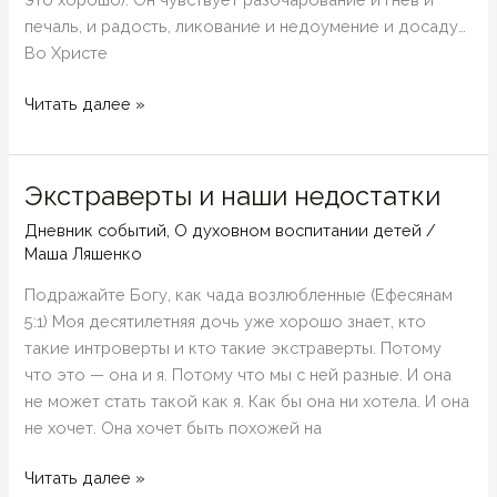
печаль, и радость, ликование и недоумение и досаду…
Во Христе
По
Читать далее »
образу
и
подобию…
Экстраверты и наши недостатки
или
Дневник событий
,
О духовном воспитании детей
/
эмоциональный
Маша Ляшенко
интеллект
Подражайте Богу, как чада возлюбленные (Ефесянам
5:1) Моя десятилетняя дочь уже хорошо знает, кто
такие интроверты и кто такие экстраверты. Потому
что это — она и я. Потому что мы с ней разные. И она
не может стать такой как я. Как бы она ни хотела. И она
не хочет. Она хочет быть похожей на
Экстраверты
Читать далее »