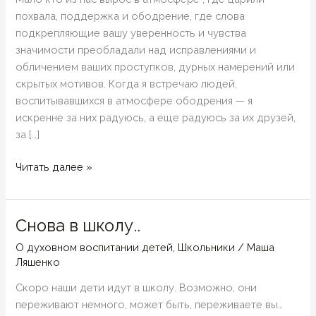
похвала, поддержка и ободрение, где слова
подкрепляющие вашу уверенность и чувства
значимости преобладали над исправлениями и
обличением ваших проступков, дурных намерений или
скрытых мотивов. Когда я встречаю людей,
воспитывавшихся в атмосфере ободрения — я
искренне за них радуюсь, а еще радуюсь за их друзей,
за […]
Доброе
Читать далее »
слово
…
и
Снова в школу..
кошке
О духовном воспитании детей
,
Школьники
/
Маша
приятно!
Ляшенко
:)
Скоро наши дети идут в школу. Возможно, они
переживают немного, может быть, переживаете вы…