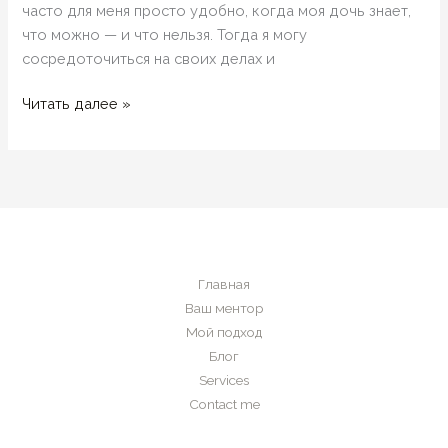
часто для меня просто удобно, когда моя дочь знает,
что можно — и что нельзя. Тогда я могу
сосредоточиться на своих делах и
1/7/10
Читать далее »
Родители,
не
раздражайте!
Главная
Ваш ментор
Мой подход
Блог
Services
Contact me