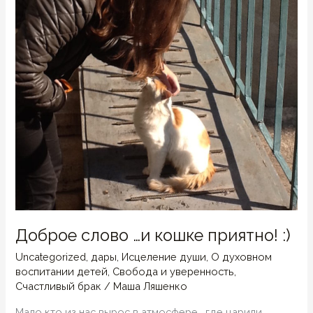
Доброе слово …и кошке приятно! :)
Uncategorized
,
дары
,
Исцеление души
,
О духовном
воспитании детей
,
Свобода и уверенность
,
Счастливый брак
/
Маша Ляшенко
Мало кто из нас вырос в атмосфере , где царили