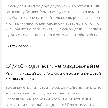
нужно
Посему принимайте друг друга, как и Христос принял
каждому
вас в славу Божию. Римлянам 15:7Мне нравится думать
о себе, что я очень гибкий человек широких взглядов.
Что я принимаю людей, какие они есть… но это то что
мне нравится о себе думать… На самом деле — когда я
думаю о том, насколько мне хотелось, чтобы ребенок
05/24/2011
Читать далее »
—
Принятие
или
1/7/10 Родители, не раздражайте!
iMasha
Мысли на каждый день
,
О духовном воспитании детей
2
/
Маша Ляшенко
Ефесянам 6:4: И вы, отцы, не раздражайте детей ваших,
но воспитывайте их в учении и наставлении
Господнем. Мы все хотим, чтобы наши дети были
послушными, правда? Но для чего? Я заметила, что