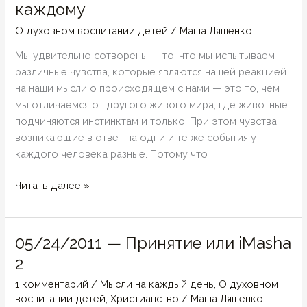
каждому
О духовном воспитании детей
/
Маша Ляшенко
Мы удвительно сотворены — то, что мы испытываем
различные чувства, которые являются нашей реакцией
на наши мысли о происходящем с нами — это то, чем
мы отличаемся от другого живого мира, где животные
подчиняются инстинктам и только. При этом чувства,
возникающие в ответ на одни и те же события у
каждого человека разные. Потому что
Эмпатия
Читать далее »
и
признание
чувств…
05/24/2011 — Принятие или iMasha
Это
2
нужно
ребенку…
1 комментарий
/
Мысли на каждый день
,
О духовном
воспитании детей
,
Христианство
/
Маша Ляшенко
Это