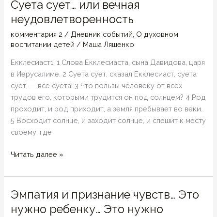
Суета сует… или вечная
испытание?
неудовлетворенность
комментария 2
/
Дневник событий
,
О духовном
воспитании детей
/
Маша Ляшенко
Екклесиаст1: 1 Слова Екклесиаста, сына Давидова, царя
в Иерусалиме. 2 Суета сует, сказал Екклесиаст, суета
сует, — все суета! 3 Что пользы человеку от всех
трудов его, которыми трудится он под солнцем? 4 Род
проходит, и род приходит, а земля пребывает во веки.
5 Восходит солнце, и заходит солнце, и спешит к месту
своему, где
Суета
Читать далее »
сует…
или
вечная
Эмпатия и признание чувств… Это
неудовлетворенность
нужно ребенку… Это нужно