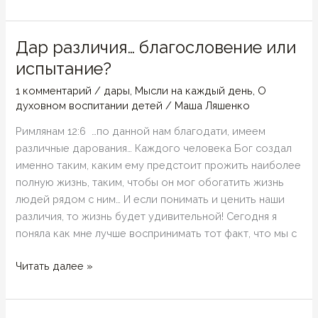
и
наши
недостатки
Дар различия… благословение или
испытание?
1 комментарий
/
дары
,
Мысли на каждый день
,
О
духовном воспитании детей
/
Маша Ляшенко
Римлянам 12:6 …по данной нам благодати, имеем
различные дарования… Каждого человека Бог создал
именно таким, каким ему предстоит прожить наиболее
полную жизнь, таким, чтобы он мог обогатить жизнь
людей рядом с ним… И если понимать и ценить наши
различия, то жизнь будет удивительной! Сегодня я
поняла как мне лучше воспринимать тот факт, что мы с
Дар
Читать далее »
различия…
благословение
или