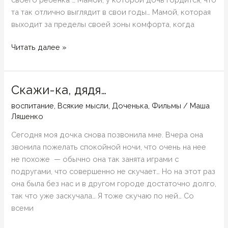
та так отлично выглядит в свои годы… Мамой, которая
выходит за пределы своей зоны комфорта, когда
Быть
Читать далее »
мамой…
Скажи-ка, дядя…
воспитание
,
Всякие мысли
,
Доченька
,
Фильмы
/
Маша
Ляшенко
Сегодня моя дочка снова позвонила мне. Вчера она
звонила пожелать спокойной ночи, что очень на нее
не похоже — обычно она так занята играми с
подругами, что совершенно не скучает… Но на этот раз
она была без нас и в другом городе достаточно долго,
так что уже заскучала… Я тоже скучаю по ней… Со
всеми