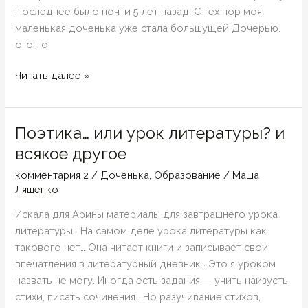
Последнее было почти 5 лет назад. С тех пор моя
маленькая доченька уже стала большущей Дочерью.
ого-го.
Дочки-
Читать далее »
матери
15+
Поэтика… или урок литературы? и
всякое другое
комментария 2
/
Доченька
,
Образование
/
Маша
Ляшенко
Искала для Арины материалы для завтрашнего урока
литературы… На самом деле урока литературы как
такового нет… Она читает книги и записывает свои
впечатления в литературный дневник… Это я уроком
назвать не могу. Иногда есть задания — учить наизусть
стихи, писать сочинения… Но разучивание стихов,