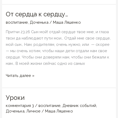
девочка….
От сердца к сердцу…
воспитание
,
Доченька
/
Маша Ляшенко
Притчи 23:26 Сын мой! отдай сердце твое мне, и глаза
твои да наблюдают пути мои… Отдай мне свое сердце,
мой сын… Нам, родителям, очень нужно, или — скорее
— мы очень хотим, чтобы наши дети отдали нам свое
сердце. Чтобы они доверяли нам, чтобы они бежали к
нам… В моей жизни сейчас одно из самых
От
Читать далее »
сердца
к
сердцу…
Уроки
комментария 3
/
воспитание
,
Дневник событий
,
Доченька
,
Личное
/
Маша Ляшенко