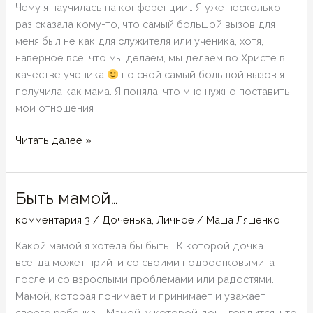
Чему я научилась на конференции… Я уже несколько
раз сказала кому-то, что самый большой вызов для
меня был не как для служителя или ученика, хотя,
наверное все, что мы делаем, мы делаем во Христе в
качестве ученика
но свой самый большой вызов я
получила как мама. Я поняла, что мне нужно поставить
мои отношения
Уроки
Читать далее »
Быть мамой…
комментария 3
/
Доченька
,
Личное
/
Маша Ляшенко
Какой мамой я хотела бы быть… К которой дочка
всегда может прийти со своими подростковыми, а
после и со взрослыми проблемами или радостями..
Мамой, которая понимает и принимает и уважает
своего ребенка … Мамой, у которой дочь гордится, что