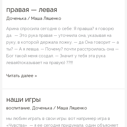
что
правая — левая
с
Доченька
/
Маша Ляшенко
ними
делать?
Арина спросила сегодня о себе: Я правша? я говорю
да. — Это рука правая — уточнила она, указывая на
руку, в которой держала ложку. — да Она говорит — а
ты? — А я левша. — Почему? почти расстроилась она —
Бог такой меня создал. — Значит у тебя эта рука
левая(показывает на правую) ??!!!
правая
Читать далее »
—
левая
наши игры
воспитание
,
Доченька
/
Маша Ляшенко
мы любим играть в свои игры. вот например игра в
«Чувства» — я ее сегодня придумала. один объясняет