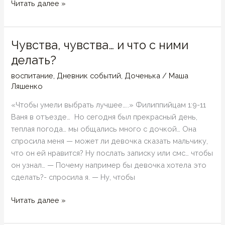
Скажи-
Читать далее »
ка,
дядя…
Чувства, чувства… и что с ними
делать?
воспитание
,
Дневник событий
,
Доченька
/
Маша
Ляшенко
«Чтобы умели выбрать лучшее…..» Филиппийцам 1:9-11
Ваня в отъезде… Но сегодня был прекрасный день,
теплая погода… мы общались много с дочкой… Она
спросила меня — может ли девочка сказать мальчику,
что он ей нравится? Ну послать записку или смс… чтобы
он узнал… — Почему например бы девочка хотела это
сделать?- спросила я. — Ну, чтобы
Чувства,
Читать далее »
чувства…
и