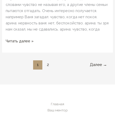
словами чувство не называя его, а другие члены семьи
пытаются отгадать. Очень интересно получается.
например Ваня загадал: чувство, когда нет покоя.
арина: нервность ваня: нет, беспокойство. арина: ты зря
нам сказал, мы не сдавались. арина: чувство, когда
наши
Читать далее »
игры
1
2
Далее
→
Главная
Ваш ментор