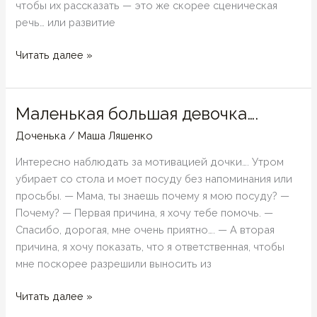
чтобы их рассказать — это же скорее сценическая
речь… или развитие
Поэтика…
Читать далее »
или
урок
литературы?
Маленькая большая девочка….
и
Доченька
/
Маша Ляшенко
всякое
другое
Интересно наблюдать за мотивацией дочки…. Утром
убирает со стола и моет посуду без напоминания или
просьбы. — Мама, ты знаешь почему я мою посуду? —
Почему? — Первая причина, я хочу тебе помочь. —
Спасибо, дорогая, мне очень приятно…. — А вторая
причина, я хочу показать, что я ответственная, чтобы
мне поскорее разрешили выносить из
Маленькая
Читать далее »
большая